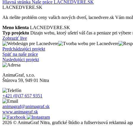
Hlavná stránka
Naše práce
LACNEDVERE.SK
LACNEDVERE.SK
Ak riešite problém ceny vašich nových dverí, lacnedvere.sk Vám mo
Meno klienta
LACNEDVERE.SK
Typ projektu
Dizajn webu, ktorý ušetrí váš čas a peniaze pri výbere
Zobraziť live
Predchádzajúci projekt
Späť na naše práce
Nasledujúci projekt
AnimaGraf, s.r.o.
Štúrova 59, 949 01 Nitra
+421 (0)37 657 9351
animagraf@animagraf.sk
www.animagraf.sk
2026 © AnimaGraf Nitra, grafické štúdio a fullservisová reklamná ag