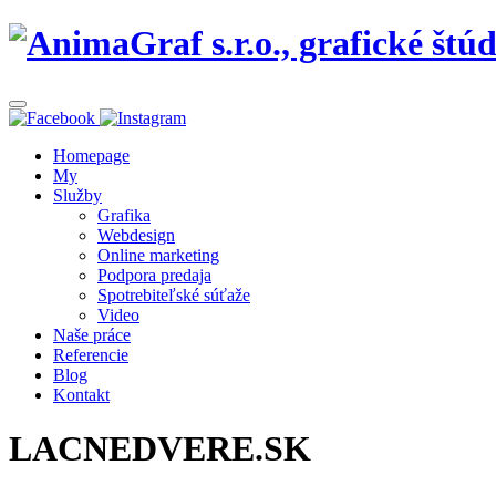
Homepage
My
Služby
Grafika
Webdesign
Online marketing
Podpora predaja
Spotrebiteľské súťaže
Video
Naše práce
Referencie
Blog
Kontakt
LACNEDVERE.SK