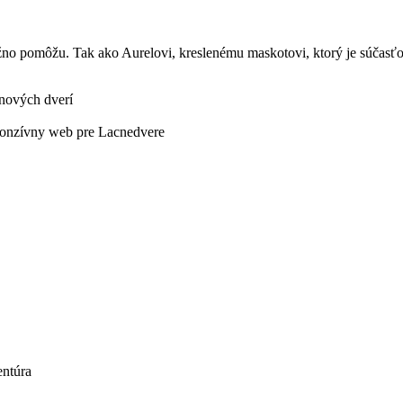
žno pomôžu. Tak ako Aurelovi, kreslenému maskotovi, ktorý je súčasť
 nových dverí
entúra